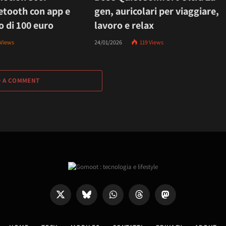
etooth con app e
gen, auricolari per viaggiare,
 di 100 euro
lavoro e relax
Views
24/01/2026
119
Views
D A COMMENT
X
Bluesky
WhatsApp
Threads
Mastodon
(Twitter)