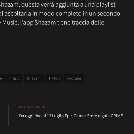
hazam, questa verrà aggiunta a una playlist
di ascoltarla in modo completo in un secondo
Music, l’app Shazam tiene traccia delle
e
music
Shazam
TikTok
youtube
NEXT ARTICLE
Da oggi fino al 13 Luglio Epic Games Store regala GRIME