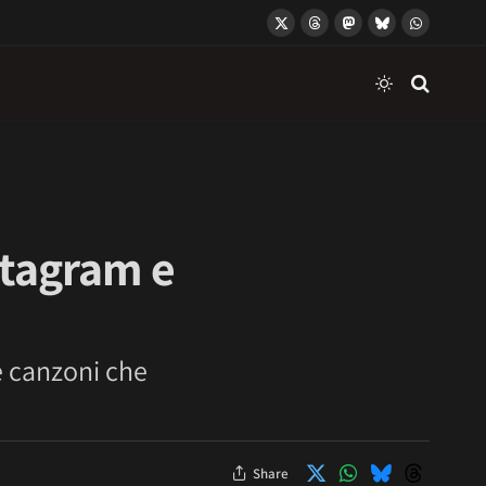
X
Threads
Mastodon
Bluesky
WhatsApp
(Twitter)
stagram e
e canzoni che
Share