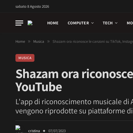
sabato 8 Agosto 2026
HOME
COMPUTER
TECH
MO
Home
»
Musica
»
Shazam ora riconosce le canzoni su TikTok, Insta
MUSICA
Shazam ora riconosce 
YouTube
L'app di riconoscimento musicale di A
vengono riprodotte su piattaforme di 
cristina
07/07/2023