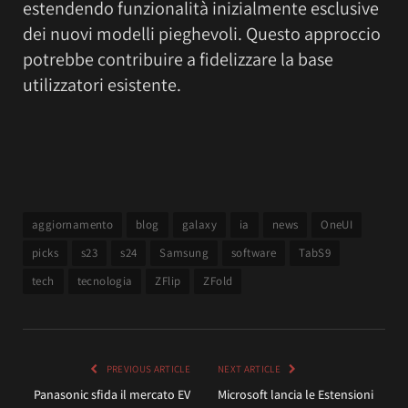
estendendo funzionalità inizialmente esclusive
dei nuovi modelli pieghevoli. Questo approccio
potrebbe contribuire a fidelizzare la base
utilizzatori esistente.
aggiornamento
blog
galaxy
ia
news
OneUI
picks
s23
s24
Samsung
software
TabS9
tech
tecnologia
ZFlip
ZFold
PREVIOUS ARTICLE
NEXT ARTICLE
Panasonic sfida il mercato EV
Microsoft lancia le Estensioni