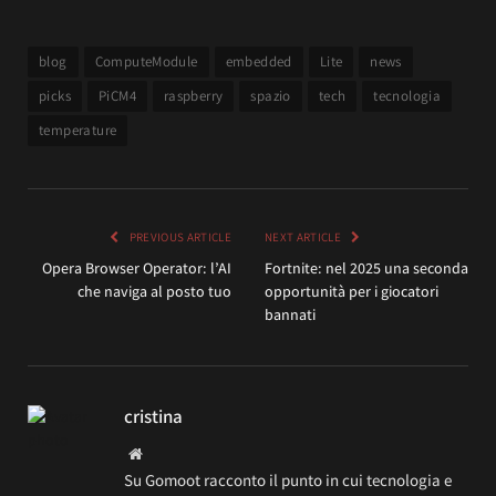
blog
ComputeModule
embedded
Lite
news
picks
PiCM4
raspberry
spazio
tech
tecnologia
temperature
PREVIOUS ARTICLE
NEXT ARTICLE
Opera Browser Operator: l’AI
Fortnite: nel 2025 una seconda
che naviga al posto tuo
opportunità per i giocatori
bannati
cristina
Website
Su Gomoot racconto il punto in cui tecnologia e