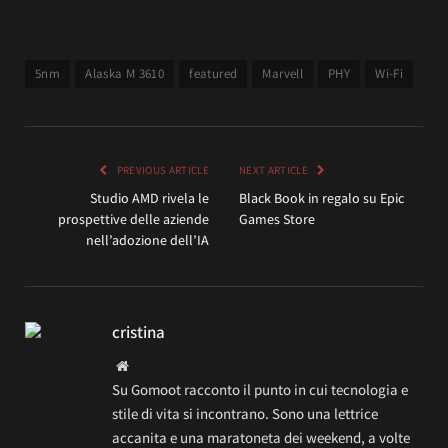
5nm
Alaska M 3610
featured
Marvell
PHY
Wi-Fi
PREVIOUS ARTICLE
NEXT ARTICLE
Studio AMD rivela le
Black Book in regalo su Epic
prospettive delle aziende
Games Store
nell’adozione dell’IA
cristina
Website
Su Gomoot racconto il punto in cui tecnologia e
stile di vita si incontrano. Sono una lettrice
accanita e una maratoneta dei weekend, a volte