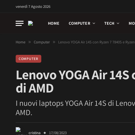
venerdì 7 Agosto 2026
HOME
COMPUTER
TECH
MO
Home
»
Computer
»
Lenovo YOGA Air 14S con Ryzen 7 7840S e Ryzen
COMPUTER
Lenovo YOGA Air 14S 
di AMD
I nuovi laptops YOGA Air 14S di Leno
AMD.
cristina
17/08/2023