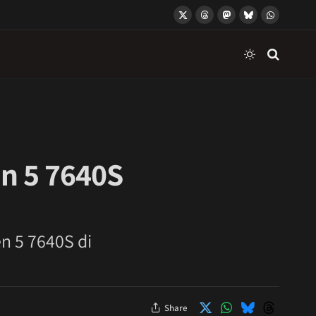
X
Threads
Mastodon
Bluesky
WhatsApp
(Twitter)
en 5 7640S
en 5 7640S di
Share