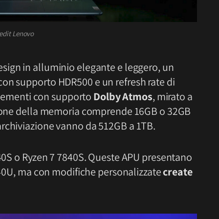
edit Lenovo
ign in alluminio elegante e leggero, un
con supporto HDR500 e un refresh rate di
i elementi con supporto
Dolby Atmos
, mirato a
ezione della memoria comprende 16GB o 32GB
i archiviazione vanno da 512GB a 1TB.
7640S o Ryzen 7 7840S. Queste APU presentano
7040U, ma con modifiche personalizzate
create