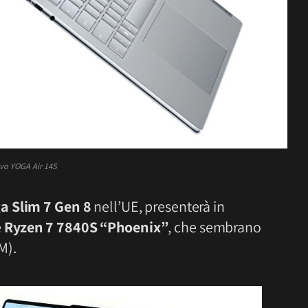
vo YOGA Air 14S
a Slim 7 Gen 8
nell’UE, presenterà in
e
Ryzen 7 7840S “Phoenix”
, che sembrano
M).