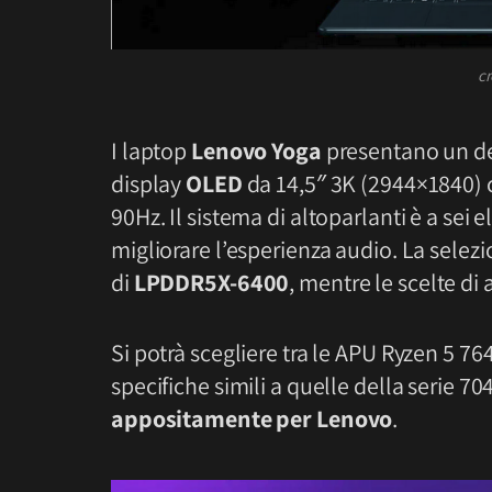
cr
I laptop
Lenovo Yoga
presentano un des
display
OLED
da 14,5″ 3K (2944×1840) 
90Hz. Il sistema di altoparlanti è a se
migliorare l’esperienza audio. La sel
di
LPDDR5X-6400
, mentre le scelte d
Si potrà scegliere tra le APU Ryzen 5 
specifiche simili a quelle della serie 
appositamente per Lenovo
.