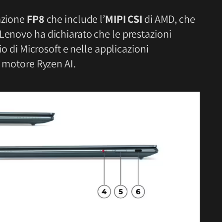
razione
FP8
che include l’
MIPI CSI
di AMD, che
Lenovo ha dichiarato che le prestazioni
dio di Microsoft e nelle applicazioni
l motore Ryzen AI.