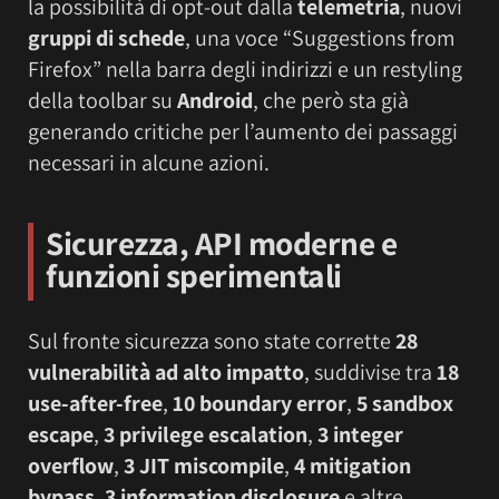
la possibilità di opt-out dalla
telemetria
, nuovi
gruppi di schede
, una voce “Suggestions from
Firefox” nella barra degli indirizzi e un restyling
della toolbar su
Android
, che però sta già
generando critiche per l’aumento dei passaggi
necessari in alcune azioni.
Sicurezza, API moderne e
funzioni sperimentali
Sul fronte sicurezza sono state corrette
28
vulnerabilità ad alto impatto
, suddivise tra
18
use-after-free
,
10 boundary error
,
5 sandbox
escape
,
3 privilege escalation
,
3 integer
overflow
,
3 JIT miscompile
,
4 mitigation
bypass
,
3 information disclosure
e altre