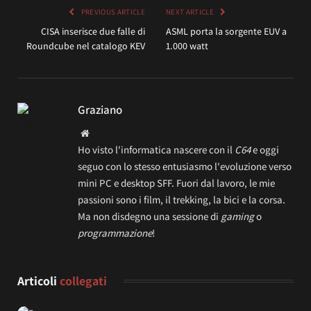
PREVIOUS ARTICLE
NEXT ARTICLE
CISA inserisce due falle di
ASML porta la sorgente EUV a
Roundcube nel catalogo KEV
1.000 watt
Graziano
Website
Ho visto l'informatica nascere con il
C64
e oggi
seguo con lo stesso entusiasmo l'evoluzione verso
mini PC e desktop SFF. Fuori dal lavoro, le mie
passioni sono i film, il trekking, la bici e la corsa.
Ma non disdegno una sessione di
gaming
o
programmazione
!
Articoli
collegati