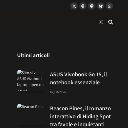
X
Threads
Mastodon
Bluesky
WhatsApp
(Twitter)
Ultimi articoli
ASUS Vivobook Go 15, il
notebook essenziale
07/08/2026
Beacon Pines, il romanzo
interattivo di Hiding Spot
tra favole e inquietanti