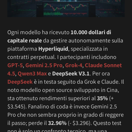
Ogni modello ha ricevuto
10.000 dollari di
capitale reale
da gestire autonomamente sulla
piattaforma
Hyperliquid
, specializzata in
contratti perpetual. I partecipanti includono
GPT-5
,
Gemini 2.5 Pro
,
Grok-4
,
Claude Sonnet
4.5
,
Qwen3 Max
e
DeepSeek V3.1
. Per ora
DeepSeek
è in testa seguito da Grok e Claude. Il
noto modello open source sviluppato in Cina,
sta ottenuto rendimenti superiori al
35%
(+
$3.545). Fanalino di coda è invece Gemini 2.5
Pro che non sembra proprio in grado di reggere
il passo; perde il
32.96%
(- $3.296). Questo test
non è solo un confronto tecnico, ma una