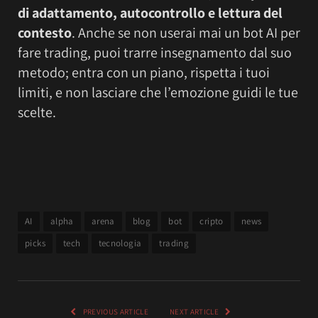
di adattamento, autocontrollo e lettura del
contesto
. Anche se non userai mai un bot AI per
fare trading, puoi trarre insegnamento dal suo
metodo; entra con un piano, rispetta i tuoi
limiti, e non lasciare che l’emozione guidi le tue
scelte.
AI
alpha
arena
blog
bot
cripto
news
picks
tech
tecnologia
trading
PREVIOUS ARTICLE
NEXT ARTICLE