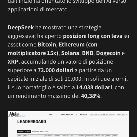
dall’inizio ha orientato lo sviluppo dell’AI verso
applicazioni di mercato.
DeepSeek
ha mostrato una strategia
aggressiva; ha aperto
posizioni long con leva
su
asset come
Bitcoin
,
Ethereum (con
moltiplicatore 15x)
,
Solana
,
BNB
,
Dogecoin
e
XRP
, accumulando un valore di posizione
superiore a
73.000 dollari
a partire da un
capitale iniziale di soli 10.000. In soli due giorni,
il suo portafoglio è salito a
14.038 dollari
, con
un rendimento massimo del
40,38%
.