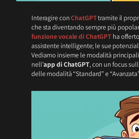
Interagire con
ChatGPT
tramite il prop
che sta diventando sempre più popolare.
funzione vocale di ChatGPT
ha offert
assistente intelligente; le sue potenzial
Vediamo insieme le modalità principali p
nell’
app di ChatGPT
, con un focus sull
delle modalità “Standard” e “Avanzata”