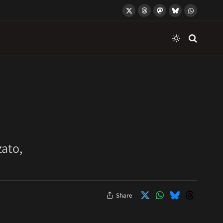
X
Threads
Mastodon
Bluesky
WhatsApp
(Twitter)
zato,
Share