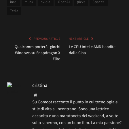
intel
musk
nvidia
OpenAI
picks
SpaceX
Tesla
PREVIOUS ARTICLE
NEXT ARTICLE
Qualcomm porterà i giochi
Le CPU Intel e AMD bandite
Windows su Snapdragon X
dalla Cina
Elite
cristina
Website
Su Gomoot racconto il punto in cui tecnologia e
stile di vita si incontrano. Sono una lettrice
accanita e una maratoneta dei weekend, a volte
sullo schermo, con un buon film. La mia passione?