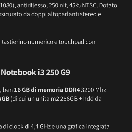
080), antiriflesso, 250 nit, 45% NTSC. Dotato
sicurato da doppi altoparlanti stereo e
n tastierino numerico e touchpad con
Notebook i3 250 G9
3
, ben
16 GB di memoria DDR4
3200 Mhz
6GB
(di cui un unita m2 256GB + hdd da
 di clock di 4,4 GHz e una grafica integrata