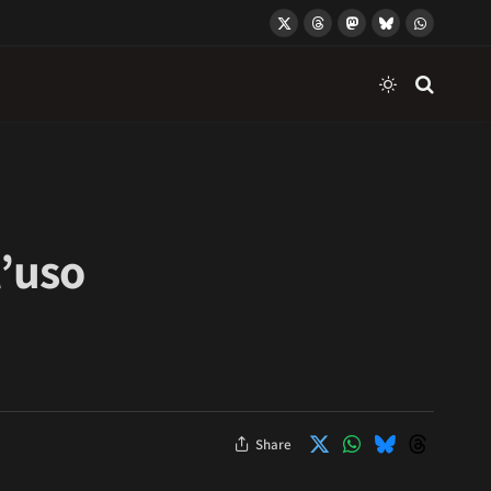
X
Threads
Mastodon
Bluesky
WhatsApp
(Twitter)
l’uso
Share