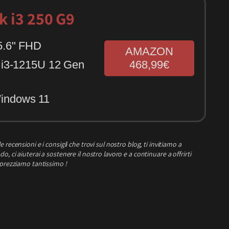
 i3 250 G9
5.6" FHD
AMAZON
e i3-1215U 12 Gen
468,99€
indows 11
e recensioni e i consigli che trovi sul nostro blog, ti invitiamo a
o, ci aiuterai a sostenere il nostro lavoro e a continuare a offrirti
pprezziamo tantissimo !