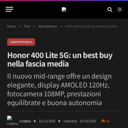
Home
»
Tech
»
Smartphones
»
Honor 400 Lite 5G: un best buy nella fascia media
SMARTPHONES
Honor 400 Lite 5G: un best buy
nella fascia media
Il nuovo mid-range offre un design
elegante, display AMOLED 120Hz,
fotocamera 108MP, prestazioni
equilibrate e buona autonomia
cristina
21/12/2025
Updated:
31/03/2026
66