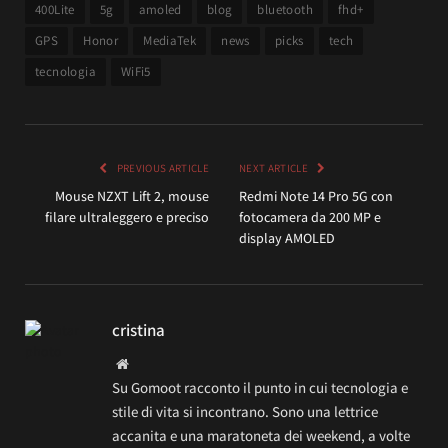
400Lite
5g
amoled
blog
bluetooth
fhd+
GPS
Honor
MediaTek
news
picks
tech
tecnologia
WiFi5
PREVIOUS ARTICLE
NEXT ARTICLE
Mouse NZXT Lift 2, mouse
Redmi Note 14 Pro 5G con
filare ultraleggero e preciso
fotocamera da 200 MP e
display AMOLED
cristina
Website
Su Gomoot racconto il punto in cui tecnologia e
stile di vita si incontrano. Sono una lettrice
accanita e una maratoneta dei weekend, a volte