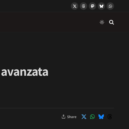
X
Threads
Mastodon
Bluesky
WhatsApp
(Twitter)
 avanzata
Share