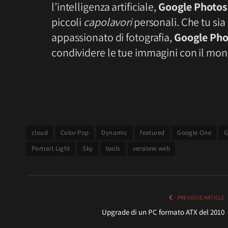
l’intelligenza artificiale,
Google Photo
piccoli
capolavori
personali. Che tu sia
appassionato di fotografia,
Google Pho
condividere le tue immagini con il mo
cloud
Color Pop
Dynamic
featured
Google One
G
Portrait Light
Sky
tools
versione web
PREVIOUS ARTICLE
Upgrade di un PC formato ATX del 2010