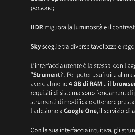
persone;
HDR
migliora la luminosità e il contras
Sky
sceglie tra diverse tavolozze e regola
L’interfaccia utente è la stessa, con l
“
Strumenti
“. Per poter usufruire al m
avere almeno
4 GB di RAM
e il
browser
requisiti di sistema sono fondamentali 
strumenti di modifica e ottenere prestazi
l’adesione a
Google One
, il servizio 
Con la sua interfaccia intuitiva, gli str