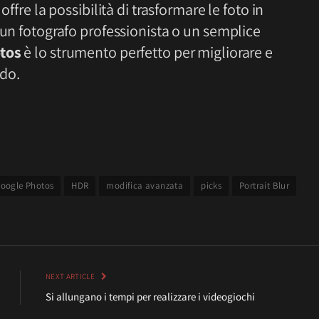
s
offre la possibilità di trasformare le foto in
 un fotografo professionista o un semplice
tos
è lo strumento perfetto per migliorare e
ndo.
oogle Photos
HDR
modifica avanzata
picks
Portrait Blur
NEXT ARTICLE
Si allungano i tempi per realizzare i videogiochi