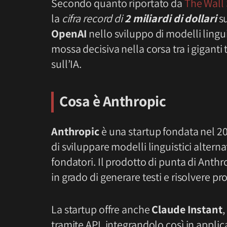
Secondo quanto riportato da
The Wall 
la
cifra record di
2 miliardi di dollari
su
OpenAI
nello sviluppo di modelli linguist
mossa decisiva nella corsa tra i giganti 
sull’IA.
Cosa è Anthropic
Anthropic
è una startup fondata nel 20
di sviluppare modelli linguistici alterna
fondatori. Il prodotto di punta di Anthr
in grado di generare testi e risolvere p
La startup offre anche
Claude Instant
,
tramite API, integrandolo così in applicaz