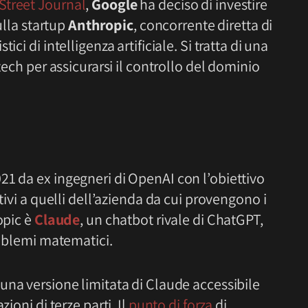
Street Journal
,
Google
ha deciso di investire
lla startup
Anthropic
, concorrente diretta di
ici di intelligenza artificiale. Si tratta di una
tech per assicurarsi il controllo del dominio
21 da ex ingegneri di OpenAI con l’obiettivo
tivi a quelli dell’azienda da cui provengono i
opic è
Claude
, un chatbot rivale di ChatGPT,
roblemi matematici.
 una versione limitata di Claude accessibile
ioni di terze parti. Il
punto di forza
di