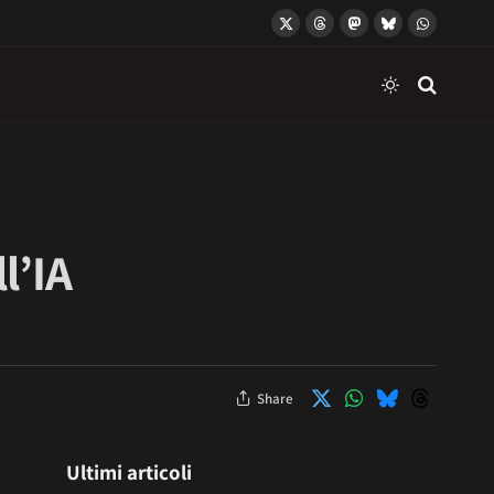
X
Threads
Mastodon
Bluesky
WhatsApp
(Twitter)
l’IA
Share
Ultimi articoli