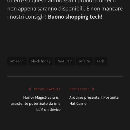
offerte su questi ambitissimi prodotti hi-tech
non appena saranno disponibili. E non mancare
i nostri consigli !
Buono shopping tech!
amazon
black friday
featured
offerte
tech
PREVIOUS ARTICLE
NEXT ARTICLE
Honor Magic6 avrà un
Arduino presenta il Portenta
assistente potenziato da una
Hat Carrier
LLM on device