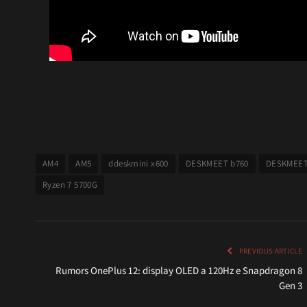
AM4
AM5
ddeskmini x600
DESKMEET b760
DESKMEET
Ryzen 7 5700G
PREVIOUS ARTICLE
Rumors OnePlus 12: display OLED a 120Hz e Snapdragon 8
Gen 3