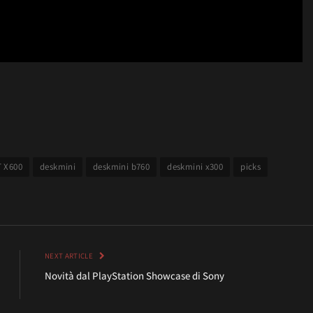
 X600
deskmini
deskmini b760
deskmini x300
picks
NEXT ARTICLE
Novità dal PlayStation Showcase di Sony