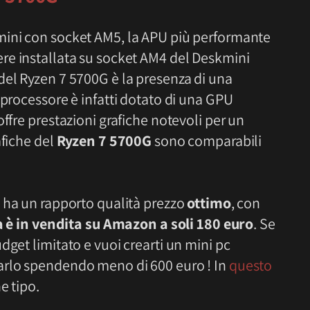
mini con socket AM5, la APU più performante
re installata su socket AM4 del Deskmini
del Ryzen 7 5700G è la presenza di una
 processore è infatti dotato di una GPU
ffre prestazioni grafiche notevoli per un
afiche del
Ryzen 7 5700G
sono comparabili
, ha un rapporto qualità prezzo
ottimo
, con
a è in vendita su Amazon a soli 180 euro
. Se
dget limitato e vuoi crearti un mini pc
arlo spendendo meno di 600 euro ! In
questo
e tipo.