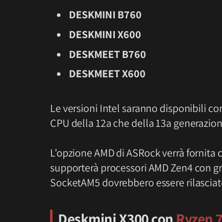
DESKMINI B760
DESKMINI X600
DESKMEET B760
DESKMEET X600
Le versioni Intel saranno disponibili co
CPU della 12a che della 13a generazion
L’opzione AMD di ASRock verrà fornita
supporterà processori AMD Zen4 con gr
SocketAM5 dovrebbero essere rilasciat
Deskmini X300 con
Ryzen 