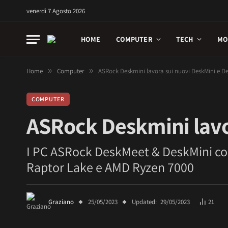
venerdì 7 Agosto 2026
HOME
COMPUTER
TECH
MO
Home
»
Computer
»
ASRock Deskmini lavora sui nuovi DeskMini e D
COMPUTER
ASRock Deskmini lavo
I PC ASRock DeskMeet & DeskMini co
Raptor Lake e AMD Ryzen 7000
Graziano
25/05/2023
Updated:
29/05/2023
21