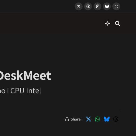
X
Threads
Mastodon
Bluesky
WhatsApp
(Twitter)
 DeskMeet
 i CPU Intel
Share