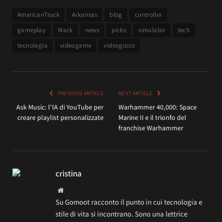
AmericanTruck
Arkansas
blog
controller
gameplay
Mack
news
picks
simulator
tech
tecnologia
videogame
videogioco
PREVIOUS ARTICLE
NEXT ARTICLE
Ask Music: l’IA di YouTube per
Warhammer 40,000: Space
creare playlist personalizzate
Marine II e il trionfo del
franchise Warhammer
cristina
Website
Su Gomoot racconto il punto in cui tecnologia e
stile di vita si incontrano. Sono una lettrice