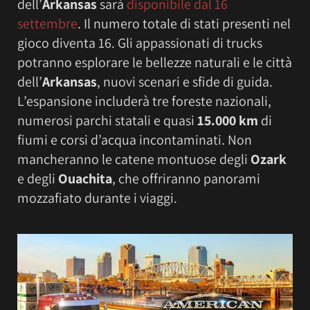
dell’
Arkansas
sarà
disponibile dal 16
settembre
. Il numero totale di stati presenti nel
gioco diventa 16. Gli appassionati di trucks
potranno esplorare le bellezze naturali e le città
dell’
Arkansas
, nuovi scenari e sfide di guida.
L’espansione includerà tre foreste nazionali,
numerosi parchi statali e quasi
15.000 km
di
fiumi e corsi d’acqua incontaminati. Non
mancheranno le catene montuose degli
Ozark
e degli
Ouachita
, che offriranno panorami
mozzafiato durante i viaggi.