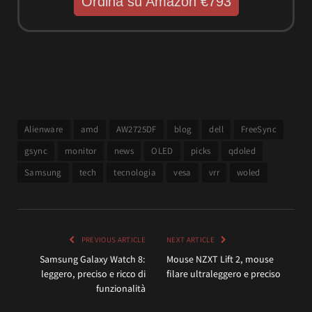
Ordina su Amazon €793
Alienware
amd
AW2725DF
blog
dell
FreeSync
gsync
monitor
news
OLED
picks
qdoled
Samsung
tech
tecnologia
vesa
vrr
woled
PREVIOUS ARTICLE
NEXT ARTICLE
Samsung Galaxy Watch 8:
Mouse NZXT Lift 2, mouse
leggero, preciso e ricco di
filare ultraleggero e preciso
funzionalità