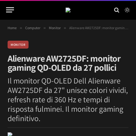
Home
»
Computer
»
Monitor
»
Alienware AW2725DF: monitor gaming QD-OLED da 27 pollici
MONITOR
Alienware AW2725DF: monitor
gaming QD-OLED da 27 pollici
Il monitor QD-OLED Dell Alienware
AW2725DF da 27" unisce colori vividi,
refresh rate di 360 Hz e tempi di
risposta fulminei. Il monitor gaming
definitivo.