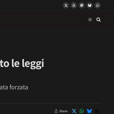
X
Threads
Mastodon
Bluesky
WhatsApp
(Twitter)
o le leggi
ata forzata
Share