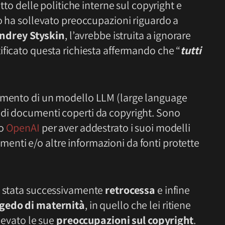
etto delle politiche interne sul copyright e
do ha sollevato preoccupazioni riguardo a
ndrey Styskin
, l’avrebbe istruita a ignorare
ificato questa richiesta affermando che “
tutti
ramento di un modello LLM (large language
 di documenti coperti da copyright. Sono
ro
OpenAI
per aver addestrato i suoi modelli
nti e/o altre informazioni da fonti protette
è stata successivamente
retrocessa
e infine
gedo di maternità
, in quello che lei ritiene
llevato le sue
preoccupazioni sul copyright
.