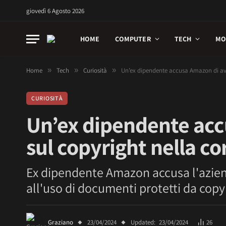
giovedì 6 Agosto 2026
HOME
COMPUTER
TECH
MO
Home
»
Tech
»
Curiosità
»
Un’ex dipendente accusa Amazon di aver 
CURIOSITÀ
Un’ex dipendente accu
sul copyright nella cor
Ex dipendente Amazon accusa l'aziend
all'uso di documenti protetti da copy
Graziano
23/04/2024
Updated:
23/04/2024
26