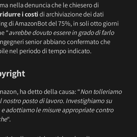
erma nella denuncia che le chiesero di
ridurre i costi
di archiviazione dei dati
ing di AmazonBot del 75%, in soli otto giorni
he “
avrebbe dovuto essere in grado di farlo
 ingegneri senior abbiano confermato che
le nel periodo di tempo indicato.
pyright
mazon, ha detto della causa: “
Non tolleriamo
ul nostro posto di lavoro. Investighiamo su
a e adottiamo le misure appropriate contro
che
“.