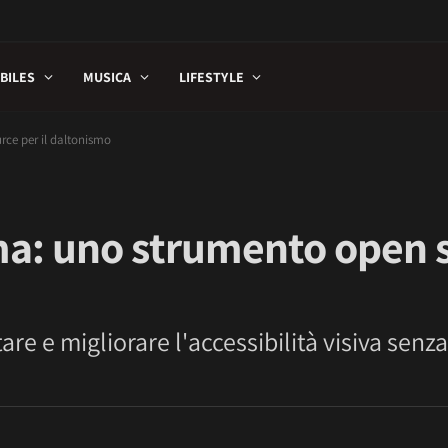
BILES
MUSICA
LIFESTYLE
rce per il daltonismo
oma: uno strumento open 
stare e migliorare l'accessibilità visiva senz