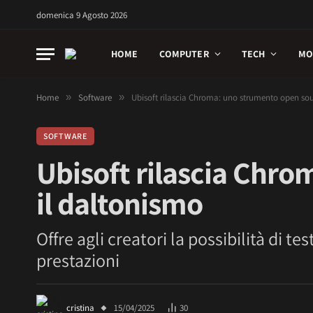
domenica 9 Agosto 2026
HOME
COMPUTER
TECH
MO
Home
»
Software
»
Ubisoft rilascia Chroma: uno strumento open sou
SOFTWARE
Ubisoft rilascia Chr
il daltonismo
Offre agli creatori la possibilità di te
prestazioni
cristina
15/04/2025
30