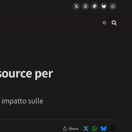
X
Threads
Mastodon
Bluesky
WhatsApp
(Twitter)
source per
a impatto sulle
Share