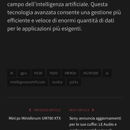
campo dell’intelligenza artificiale. Questa
tecnologia avanzata consente una gestione più
efficiente e veloce di enormi quantità di dati
per le applicazioni più esigenti.
AI
gpu
H100
H200
HBM3e
HGXH200
ia
intelligenzaartificiale
nvidia
picks
PREVIOUS ARTICLE
NEXT ARTICLE
Mini pc Minisforum UM780 XTX
Sony annuncia aggiornamenti
per le sue cuffie: LE Audio e