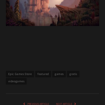
Epic Games Store
featured
games
gratis
videogames
PREVIOUS ARTICLE
NEXT ARTICLE