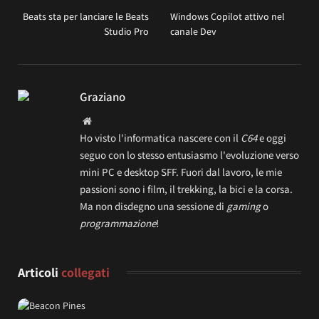
Beats sta per lanciare le Beats
Windows Copilot attivo nel
Studio Pro
canale Dev
Graziano
Website
Ho visto l'informatica nascere con il
C64
e oggi
seguo con lo stesso entusiasmo l'evoluzione verso
mini PC e desktop SFF. Fuori dal lavoro, le mie
passioni sono i film, il trekking, la bici e la corsa.
Ma non disdegno una sessione di
gaming
o
programmazione
!
Articoli
collegati