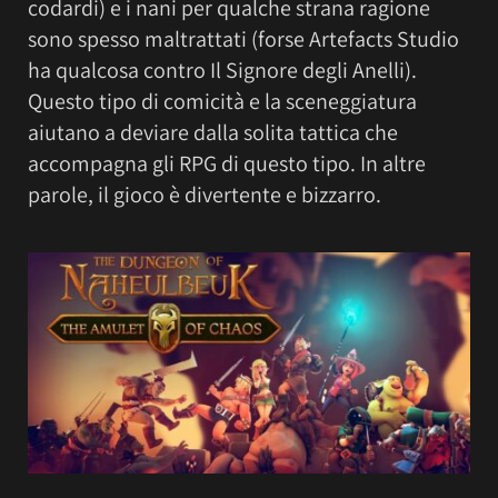
codardi) e i nani per qualche strana ragione
sono spesso maltrattati (forse Artefacts Studio
ha qualcosa contro Il Signore degli Anelli).
Questo tipo di comicità e la sceneggiatura
aiutano a deviare dalla solita tattica che
accompagna gli RPG di questo tipo. In altre
parole, il gioco è divertente e bizzarro.