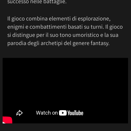
successo nelle battaglie.
Il gioco combina elementi di esplorazione,
enigmi e combattimenti basati su turni. Il gioco
si distingue per il suo tono umoristico e la sua
parodia degli archetipi del genere fantasy.