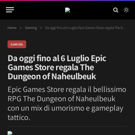
Home
»
Gaming
»
Da oggi fino al 6 Luglio Epic Games Store regala The Dungeon of Naheulbeuk
GAMING
Da oggi fino al 6 Luglio Epic
Games Store regala The
Dungeon of Naheulbeuk
Epic Games Store regala il bellissimo
RPG The Dungeon of Naheulbeuk
con un mix di umorismo e gameplay
tattico.