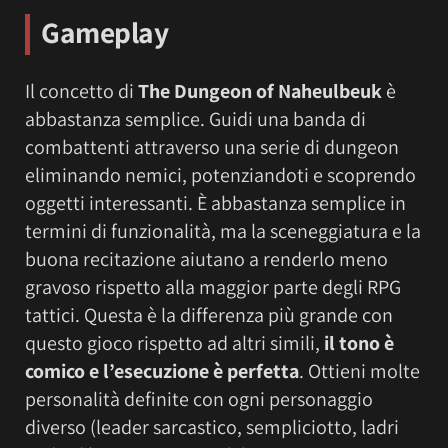
Gameplay
Il concetto di
The Dungeon of Naheulbeuk
è
abbastanza semplice. Guidi una banda di
combattenti attraverso una serie di dungeon
eliminando nemici, potenziandoti e scoprendo
oggetti interessanti. È abbastanza semplice in
termini di funzionalità, ma la sceneggiatura e la
buona recitazione aiutano a renderlo meno
gravoso rispetto alla maggior parte degli RPG
tattici. Questa è la differenza più grande con
questo gioco rispetto ad altri simili,
il tono è
comico e l’esecuzione è perfetta
. Ottieni molte
personalità definite con ogni personaggio
diverso (leader sarcastico, sempliciotto, ladri