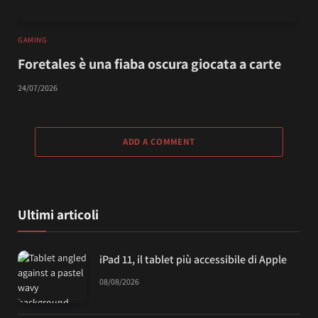
GAMING
Foretales è una fiaba oscura giocata a carte
24/07/2026
ADD A COMMENT
Ultimi articoli
iPad 11, il tablet più accessibile di Apple
08/08/2026