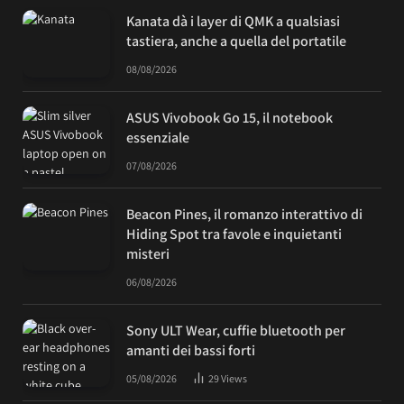
Kanata dà i layer di QMK a qualsiasi
tastiera, anche a quella del portatile
08/08/2026
ASUS Vivobook Go 15, il notebook
essenziale
07/08/2026
Beacon Pines, il romanzo interattivo di
Hiding Spot tra favole e inquietanti
misteri
06/08/2026
Sony ULT Wear, cuffie bluetooth per
amanti dei bassi forti
05/08/2026
29
Views