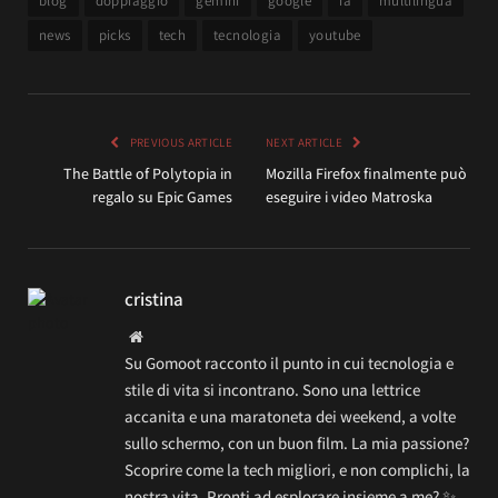
blog
doppiaggio
gemini
google
ia
multilingua
news
picks
tech
tecnologia
youtube
PREVIOUS ARTICLE
NEXT ARTICLE
The Battle of Polytopia in
Mozilla Firefox finalmente può
regalo su Epic Games
eseguire i video Matroska
cristina
Website
Su Gomoot racconto il punto in cui tecnologia e
stile di vita si incontrano. Sono una lettrice
accanita e una maratoneta dei weekend, a volte
sullo schermo, con un buon film. La mia passione?
Scoprire come la tech migliori, e non complichi, la
nostra vita. Pronti ad esplorare insieme a me? ✨