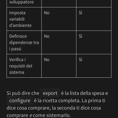
sviluppatore
Imposta
No
Sì
variabili
d’ambiente
Definisce
No
Sì
dipendenze tra
i passi
Verifica i
No
Sì
requisiti del
sistema
Si può dire che
export
è la lista della spesa e
configure
è la ricetta completa. La prima ti
dice cosa comprare, la seconda ti dice cosa
comprare
e
come sistemarlo.