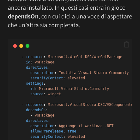
ancora installato. In questi casi entra in gioco
dependsOn
, con cui dici a una voce di aspettare
che un’altra sia completata.
    - 
resource
: 
Microsoft.WinGet.DSC/WinGetPackage
id
: 
vsPackage
directives
:
description
: 
Installa Visual Studio Community
securityContext
: 
elevated
settings
:
id
: 
Microsoft.VisualStudio.Community
source
: 
winget
    - 
resource
: 
Microsoft.VisualStudio.DSC/VSComponents
dependsOn
:
        - 
vsPackage
directives
:
description
: 
Aggiunge il workload .NET
allowPrerelease
: 
true
securityContext
: 
elevated