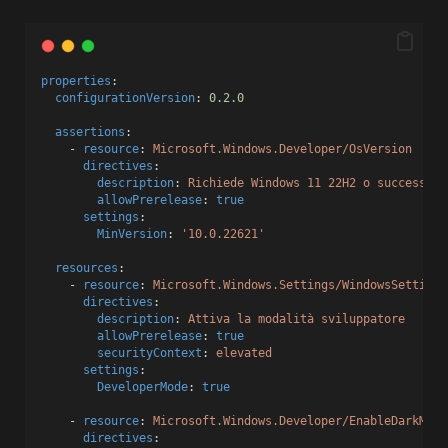
properties
:
configurationVersion
: 
0.2.0
assertions
:
    - 
resource
: 
Microsoft.Windows.Developer/OsVersion
directives
:
description
: 
Richiede Windows 11 22H2 o successivo
allowPrerelease
: 
true
settings
:
MinVersion
: 
'10.0.22621'
resources
:
    - 
resource
: 
Microsoft.Windows.Settings/WindowsSettings
directives
:
description
: 
Attiva la modalità sviluppatore
allowPrerelease
: 
true
securityContext
: 
elevated
settings
:
DeveloperMode
: 
true
    - 
resource
: 
Microsoft.Windows.Developer/EnableDarkMode
directives
: