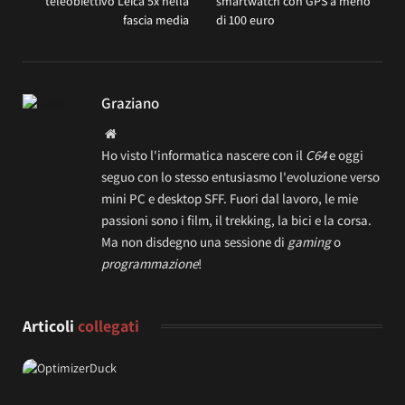
teleobiettivo Leica 5x nella
smartwatch con GPS a meno
fascia media
di 100 euro
Graziano
Website
Ho visto l'informatica nascere con il
C64
e oggi
seguo con lo stesso entusiasmo l'evoluzione verso
mini PC e desktop SFF. Fuori dal lavoro, le mie
passioni sono i film, il trekking, la bici e la corsa.
Ma non disdegno una sessione di
gaming
o
programmazione
!
Articoli
collegati