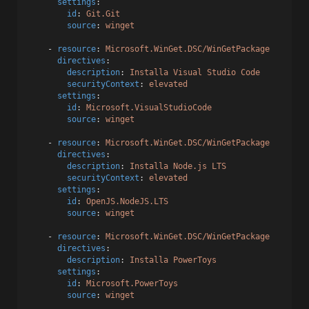
settings
:
id
: 
Git.Git
source
: 
winget
    - 
resource
: 
Microsoft.WinGet.DSC/WinGetPackage
directives
:
description
: 
Installa Visual Studio Code
securityContext
: 
elevated
settings
:
id
: 
Microsoft.VisualStudioCode
source
: 
winget
    - 
resource
: 
Microsoft.WinGet.DSC/WinGetPackage
directives
:
description
: 
Installa Node.js LTS
securityContext
: 
elevated
settings
:
id
: 
OpenJS.NodeJS.LTS
source
: 
winget
    - 
resource
: 
Microsoft.WinGet.DSC/WinGetPackage
directives
:
description
: 
Installa PowerToys
settings
:
id
: 
Microsoft.PowerToys
source
: 
winget