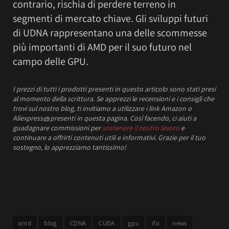
contrario, rischia di perdere terreno in
segmenti di mercato chiave. Gli sviluppi futuri
di UDNA rappresentano una delle scommesse
più importanti di AMD per il suo futuro nel
campo delle GPU.
I prezzi
di tutti i prodotti presenti in questo articolo sono stati presi
al momento della scrittura.
Se apprezzi le recensioni e i consigli che
trovi sul nostro blog, ti invitiamo a utilizzare i link Amazon o
Aliexpress
🧺
presenti in questa pagina. Così facendo, ci aiuti a
guadagnare commissioni per
sostenere il nostro lavoro
e
continuare a offrirti contenuti utili e informativi.
Grazie per il tuo
sostegno, lo apprezziamo tantissimo!
amd
blog
CDNA
CUDA
gpu
ifa
news