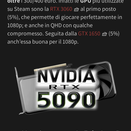
oltre
i 300/400 euro. Infatti le
GPU
più utilizzate
su Steam sono la
RTX 3060
🧺
al primo posto
(5%), che permette di giocare perfettamente in
1080p; e anche in QHD con qualche
compromesso. Seguita dalla
GTX 1650
🧺
(5%)
anch’essa buona per il 1080p.