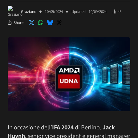
Graziano
10/09/2024
Updated:
10/09/2024
45
Share
In occasione dell’
IFA 2024
di Berlino,
Jack
Huynh
, senior vice president e general manager