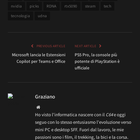
nvidia
picks
RDNA
rtx5090
steam
tech
tecnologia
udna
PREVIOUS ARTICLE
NEXT ARTICLE
Microsoft lancia le Estensioni
PS5 Pro, la console più
Copilot per Teams e Office
potente di PlayStation è
ufficiale
Graziano
Website
Ho visto l'informatica nascere con il
C64
e oggi
seguo con lo stesso entusiasmo l'evoluzione verso
mini PC e desktop SFF. Fuori dal lavoro, le mie
passioni sono i film, il trekking, la bici e la corsa.