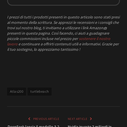
I prezzi
di tutti i prodotti presenti in questo articolo sono stati presi
al momento della scrittura.
Se apprezzi le recensioni e i consigli che
trovi sul nostro blog, ti invitiamo a utilizzare i link Amazon
🧺
presenti in questa pagina. Così facendo, ci aiuti a guadagnare
piccole commissioni incluse nel prezzo per
sostenere il nostro
lavoro
e continuare a offrirti contenuti utili e informativi.
Grazie per
il tuo sostegno, lo apprezziamo tantissimo !
Atlas200
turtlebeach
PREVIOUS ARTICLE
NEXT ARTICLE
DeepSeek lancia il modello 3.2
Nvidia investe 2 miliardi in