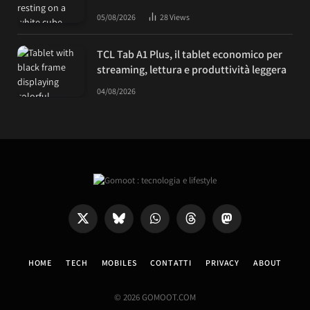
05/08/2026
28
Views
TCL Tab A1 Plus, il tablet economico per
streaming, lettura e produttività leggera
04/08/2026
X
Bluesky
WhatsApp
Threads
Mastodon
(Twitter)
HOME
TECH
MOBILES
CONTATTI
PRIVACY
ABOUT
© 2026 GOMOOT.COM