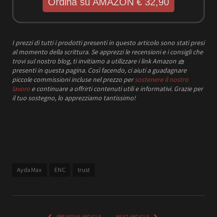
Ordina su AMAZON € 32,90
I prezzi
di tutti i prodotti presenti in questo articolo sono stati presi
al momento della scrittura.
Se apprezzi le recensioni e i consigli che
trovi sul nostro blog, ti invitiamo a utilizzare i link Amazon
🧺
presenti in questa pagina. Così facendo, ci aiuti a guadagnare
piccole commissioni incluse nel prezzo per
sostenere il nostro
lavoro
e continuare a offrirti contenuti utili e informativi.
Grazie per
il tuo sostegno, lo apprezziamo tantissimo!
AydaMax
ENC
trust
PREVIOUS ARTICLE
NEXT ARTICLE