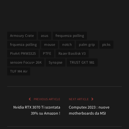
Armoury Crate
asus
frequenza polling
frquenza polling
mouse
notch
palm grip
picks
PixArt PMW3325
PTFE
Razer Basilisk V3
sensore Focus+ 26K
Synapse
TRUST GXT 981
TUF M4 Air
PREVIOUS ARTICLE
NEXT ARTICLE
Nvidia RTX 3070 Ti scontata
Computex 2023 : nuove
39% su Amazon !
motherboards da MSI