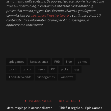
al momento della scrittura.
Se apprezzi le recensioni e i consigli che
trovi sul nostro blog, ti invitiamo a utilizzare i link Amazon
🧺
presenti in questa pagina. Così facendo, ci aiuti a guadagnare
commissioni per
sostenere il nostro lavoro
e continuare a offrirti
contenuti utili e informativi.
Grazie per il tuo sostegno, lo
apprezziamo tantissimo!
epicgames
fantascienza
FHD
free
games
giochi
gratis
news
PC
picks
rpg
TheOuterWorlds
videogames
windows
PREVIOUS ARTICLE
NEXT ARTICLE
Meta respinge le accuse di aver
Thief in regalo su Epic Games