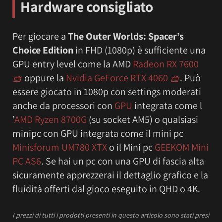
Hardware consigliato
Per giocare a
The Outer Worlds: Spacer’s
Choice Edition
in FHD (1080p) è sufficiente una
GPU entry level come la AMD
Radeon RX 7600
🧺
oppure la
Nvidia GeForce RTX 4060
🧺
. Può
essere giocato in 1080p con settings moderati
anche da processori con
GPU
integrata come l
’
AMD Ryzen 8700G
(su socket AM5) o qualsiasi
minipc con GPU integrata come il mini pc
Minisforum UM780 XTX
o il Mini pc
GEEKOM Mini
PC AS6
. Se hai un pc con una GPU di fascia alta
sicuramente apprezzerai il dettaglio grafico e la
fluidità offerti dal gioco eseguito in QHD o 4K.
I prezzi
di tutti i prodotti presenti in questo articolo sono stati presi