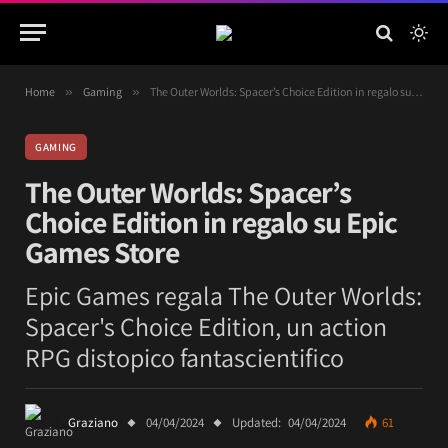
Home
»
Gaming
»
The Outer Worlds: Spacer’s Choice Edition in regalo su Epic Games Store
GAMING
The Outer Worlds: Spacer’s
Choice Edition in regalo su Epic
Games Store
Epic Games regala The Outer Worlds:
Spacer's Choice Edition, un action
RPG distopico fantascientifico
Graziano
04/04/2024
Updated:
04/04/2024
61