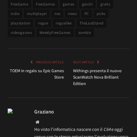
FreeGame
FreeGames
games
giochi
gratis
indie
multiplayer
nes
news
PC
picks
playstation
rogue
roguelike
TheLastStand
videogames
WeeklyFreeGames
zombie
PREVIOUS ARTICLE
NEXT ARTICLE
TOEM in regalo su Epic Games
Withings presenta il nuovo
Store
ScanWatch Nova Brilliant
Edition
Graziano
Website
Ho visto l'informatica nascere con il
C64
e oggi
seguo con lo stesso entusiasmo l'evoluzione verso