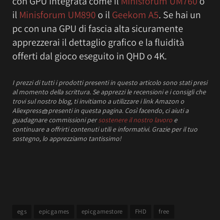
con GPU integrata come il
Minisforum UM760
o
il
Minisforum UM890
o il
Geekom A5
. Se hai un
pc con una GPU di fascia alta sicuramente
apprezzerai il dettaglio grafico e la fluidità
offerti dal gioco eseguito in QHD o 4K.
I prezzi
di tutti i prodotti presenti in questo articolo sono stati presi
al momento della scrittura.
Se apprezzi le recensioni e i consigli che
trovi sul nostro blog, ti invitiamo a utilizzare i link Amazon o
Aliexpress
🧺
presenti in questa pagina. Così facendo, ci aiuti a
guadagnare commissioni per
sostenere il nostro lavoro
e
continuare a offrirti contenuti utili e informativi.
Grazie per il tuo
sostegno, lo apprezziamo tantissimo!
egs
epicgames
epicgamestore
FHD
free