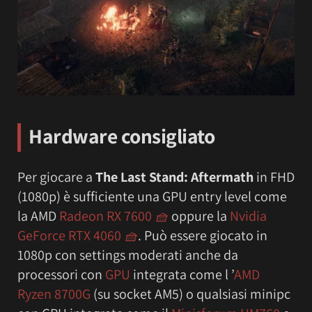
Hardware consigliato
Per giocare a
The Last Stand: Aftermath
in FHD
(1080p) è sufficiente una GPU entry level come
la AMD
Radeon RX 7600
🧺
oppure la
Nvidia
GeForce RTX 4060
🧺
. Può essere giocato in
1080p con settings moderati anche da
processori con
GPU
integrata come l ’
AMD
Ryzen 8700G
(su socket AM5) o qualsiasi minipc