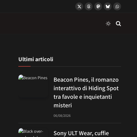
X
Threads
Mastodon
Bluesky
WhatsApp
(Twitter)
Ultimi articoli
Beacon Pines, il romanzo
interattivo di Hiding Spot
tra favole e inquietanti
misteri
06/08/2026
Sony ULT Wear, cuffie