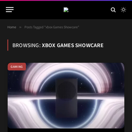
Home
»
Posts Tagged "xbox Games Showcare"
BROWSING:
XBOX GAMES SHOWCARE
GAMING