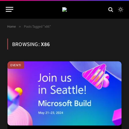
Home
»
Posts Tagged "x86"
BROWSING:
X86
EVENTI