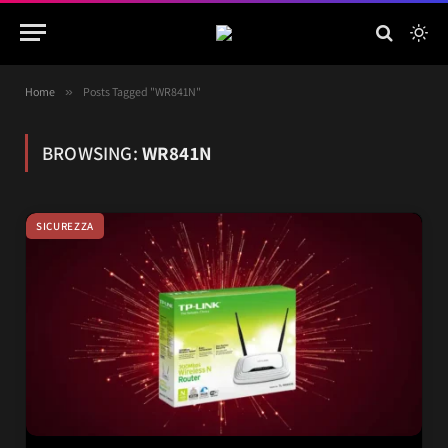
Home
»
Posts Tagged "WR841N"
BROWSING:
WR841N
SICUREZZA