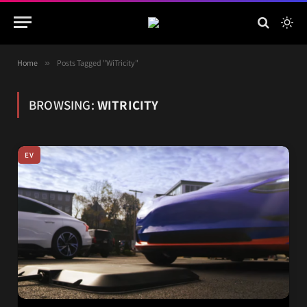
Home
»
Posts Tagged "WiTricity"
BROWSING:
WITRICITY
EV