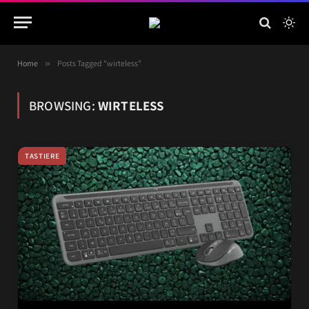
Home
»
Posts Tagged "wirteless"
BROWSING:
WIRTELESS
TASTIERE