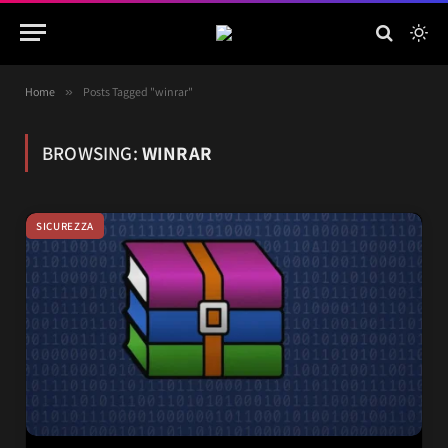
Home
»
Posts Tagged "winrar"
BROWSING:
WINRAR
SICUREZZA