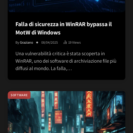
Falla di sicurezza in WinRAR bypassa il
MotW di Windows
By
Graziano
08/04/2025
19
Views
Una vulnerabilità critica è stata scoperta in
WinRAR, uno dei software di archiviazione file più
diffusi al mondo. La falla,…
SOFTWARE