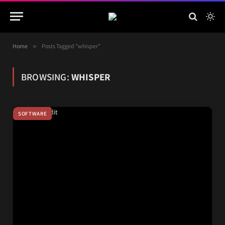
Home
»
Posts Tagged "whisper"
BROWSING:
WHISPER
SOFTWARE