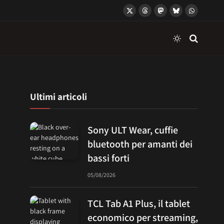
X
Threads
Mastodon
Bluesky
WhatsApp
(Twitter)
Ultimi articoli
Sony ULT Wear, cuffie
bluetooth per amanti dei
bassi forti
05/08/2026
TCL Tab A1 Plus, il tablet
economico per streaming,