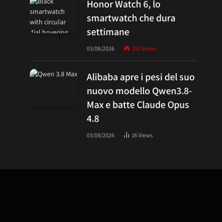
Honor Watch 6, lo
smartwatch che dura
settimane
03/08/2026
250
Views
Alibaba apre i pesi del suo
nuovo modello Qwen3.8-
Max e batte Claude Opus
4.8
03/08/2026
16
Views