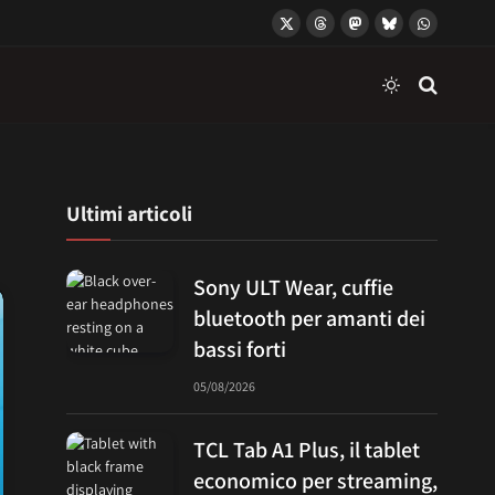
X
Threads
Mastodon
Bluesky
WhatsApp
(Twitter)
Ultimi articoli
Sony ULT Wear, cuffie
bluetooth per amanti dei
bassi forti
05/08/2026
TCL Tab A1 Plus, il tablet
economico per streaming,