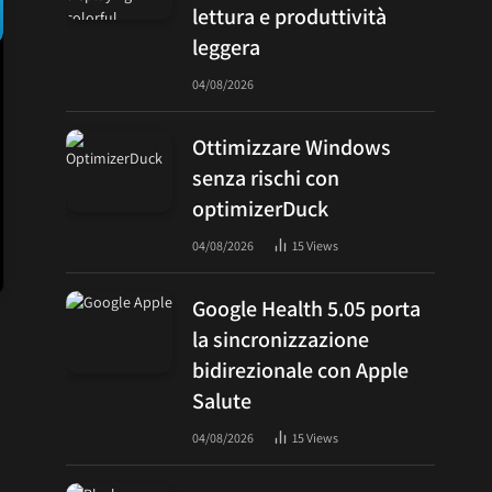
lettura e produttività
leggera
04/08/2026
Ottimizzare Windows
senza rischi con
optimizerDuck
04/08/2026
15
Views
Google Health 5.05 porta
la sincronizzazione
bidirezionale con Apple
Salute
04/08/2026
15
Views