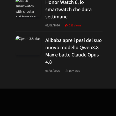
Honor Watch 6, lo
smartwatch che dura
settimane
03/08/2026
231
Views
Alibaba apre i pesi del suo
nuovo modello Qwen3.8-
Max e batte Claude Opus
4.8
03/08/2026
16
Views