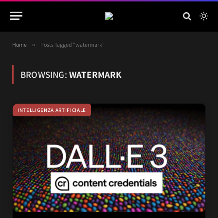
Home
»
Posts Tagged "watermark"
BROWSING:
WATERMARK
INTELLIGENZA ARTIFICIALE