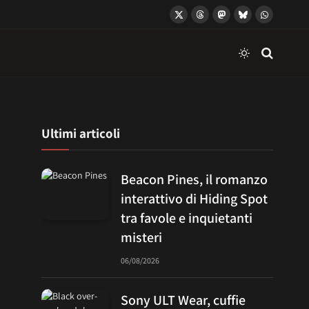
X
Threads
Mastodon
Bluesky
WhatsApp
(Twitter)
Ultimi articoli
Beacon Pines, il romanzo
interattivo di Hiding Spot
tra favole e inquietanti
misteri
06/08/2026
Sony ULT Wear, cuffie