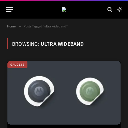
Home
»
Posts Tagged "ultra wideband"
BROWSING:
ULTRA WIDEBAND
GADGETS