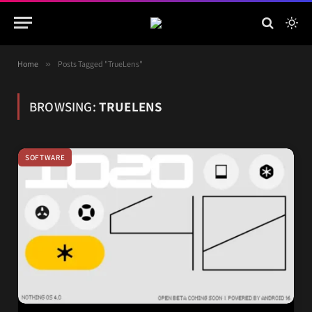
Home
»
Posts Tagged "TrueLens"
BROWSING:
TRUELENS
SOFTWARE