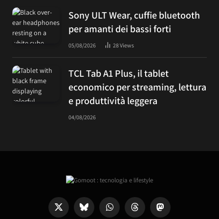
Sony ULT Wear, cuffie bluetooth
per amanti dei bassi forti
05/08/2026
28
Views
TCL Tab A1 Plus, il tablet
economico per streaming, lettura
e produttività leggera
04/08/2026
X
Bluesky
WhatsApp
Threads
Mastodon