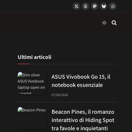
X
Threads
Mastodon
Bluesky
WhatsApp
(Twitter)
Ultimi articoli
ASUS Vivobook Go 15, il
notebook essenziale
07/08/2026
Beacon Pines, il romanzo
interattivo di Hiding Spot
tra favole e inquietanti