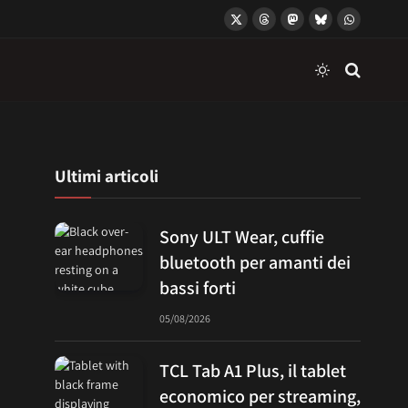
X
Threads
Mastodon
Bluesky
WhatsApp
(Twitter)
Ultimi articoli
Sony ULT Wear, cuffie
bluetooth per amanti dei
bassi forti
05/08/2026
TCL Tab A1 Plus, il tablet
economico per streaming,