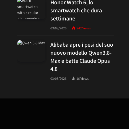
Honor Watch 6, lo
smartwatch che dura
settimane
03/08/2026
242
Views
Alibaba apre i pesi del suo
nuovo modello Qwen3.8-
Max e batte Claude Opus
4.8
03/08/2026
16
Views