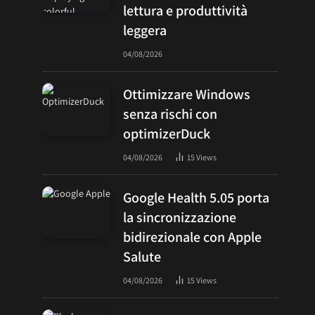
lettura e produttività
leggera
04/08/2026
Ottimizzare Windows
senza rischi con
optimizerDuck
04/08/2026
15
Views
Google Health 5.05 porta
la sincronizzazione
bidirezionale con Apple
Salute
04/08/2026
15
Views