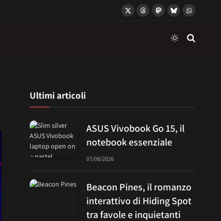
X
Threads
Mastodon
Bluesky
WhatsApp
(Twitter)
Ultimi articoli
ASUS Vivobook Go 15, il
notebook essenziale
07/08/2026
Beacon Pines, il romanzo
interattivo di Hiding Spot
tra favole e inquietanti