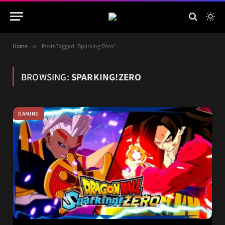
Home
»
Posts Tagged "Sparking!Zero"
BROWSING:
SPARKING!ZERO
GAMING