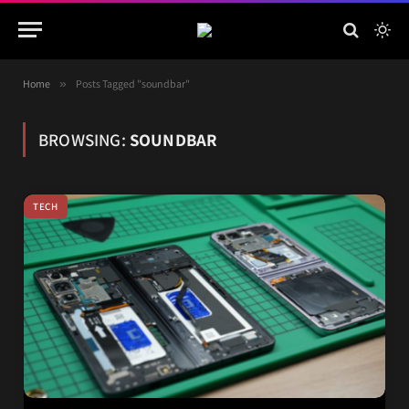
Home
»
Posts Tagged "soundbar"
BROWSING:
SOUNDBAR
TECH