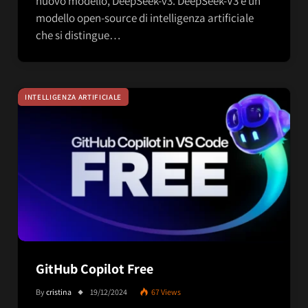
nuovo modello, DeepSeek-v3. DeepSeek-V3 è un
modello open-source di intelligenza artificiale
che si distingue…
INTELLIGENZA ARTIFICIALE
GitHub Copilot Free
By
cristina
19/12/2024
67
Views