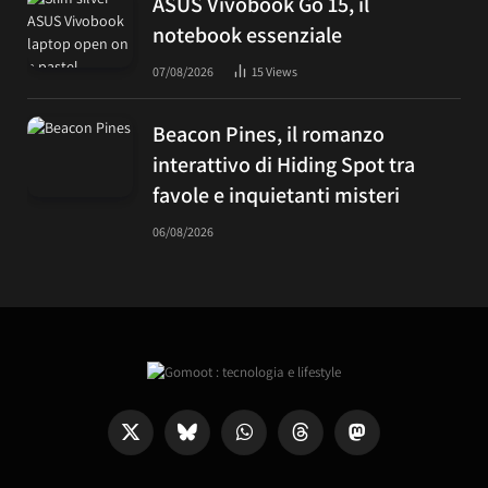
ASUS Vivobook Go 15, il
notebook essenziale
07/08/2026
15
Views
Beacon Pines, il romanzo
interattivo di Hiding Spot tra
favole e inquietanti misteri
06/08/2026
X
Bluesky
WhatsApp
Threads
Mastodon
(Twitter)